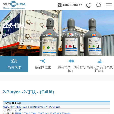
18824865657
业务领域
聚焦于高纯气体，稳定同位素，金属化合物和高纯化
学品等化工新材料的供应和销售
高纯气体
稳定同位素
稀有气体 （标准气
高纯化学品（氘代
体）
产品）
2-Butyne -2-丁炔 - (C4H6）